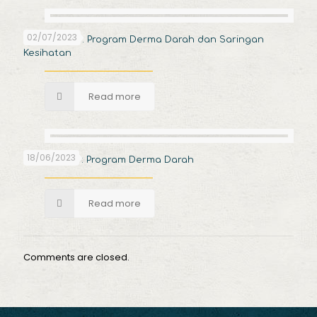
02/07/2023
02 Jul. 2023 : Program Derma Darah dan Saringan
Kesihatan
Read more
18/06/2023
18 Jun 2023 : Program Derma Darah
Read more
Comments are closed.