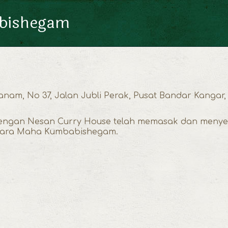
abishegam
m, No 37, Jalan Jubli Perak, Pusat Bandar Kangar, 01
a dengan Nesan Curry House telah memasak dan men
pacara Maha Kumbabishegam.